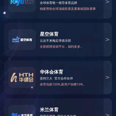
求学之路。
联合会副会长唐世文、李军、张剑青，理事邓丽芬与湖
南洞口商会代表一行二十余人，于8月24日深入洞口县，实
地走访考察了十位受困学生家庭，详细了解学生家庭经济状
况和学习需求。