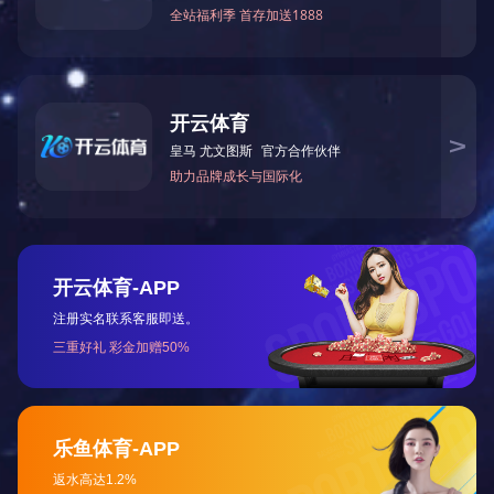
此次爱心助学活动得到了洞口县县委县政府的高度重
视，县委常委、组织部长唐建新出席活动并发表讲话，对中
山大学企业家联合会等爱心企业表示感谢，希望受资助学子
珍惜机会、努力学习，以实际行动回报社会。
乐竞官方网站-乐竞lejing(中国)企业家联合会以实际行动
践行社会责任，用爱为困境学子撑起希望的天空。未来，联
合会将继续秉承公益理念，联合更多爱心力量，共同书写教
育帮扶新篇章。
企业家联合会
企业家联合会成立于2022年，由乐竞官方网站-乐竞lejin
g(中国)高层管理培训项目在读和已结业班级的企业家学员自