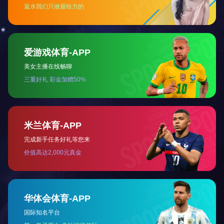
愿联合发起的非盈利性校友组织，隶属于乐竞官方网站-乐
竞lejing(中国)校友会。秉承中山大学“博学、审问、慎思、
明辨、笃行”的校训，加强班级之间、学校与班级之间的联
系，为高层管理培训班的企业家学员们搭建学习平台、交流
平台、服务平台、共享平台，为母校和社会做出贡献。
企业家联合会秉承同愿景，共使命，创未来的宗旨，成
员都有共同的愿景，实现企业的繁荣；同时也共同肩负着让
世界更美好的使命，积极进取、开创未来。现面向广大校友
热烈招募理事成员，欢迎您的加入！